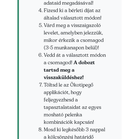
adataid megadásával!
Fizesd ki a bérleti díjat az
általad választott módon!
Várd meg a visszaigazoló
levelet, amelyben jelezzük,
mikor érkezik a csomagod
(3-5 munkanapon belül)!
Vedd át a választott módon
a csomagod!
A dobozt
tartsd meg a
visszaküldéshez!
Töltsd le az Ökotipegő
applikációt, hogy
feljegyezhesd a
tapasztalataidat az egyes
mosható pelenka
kombinációk kapcsán!
Mosd ki legkésőbb 3 nappal
a kölcsönzési határidő