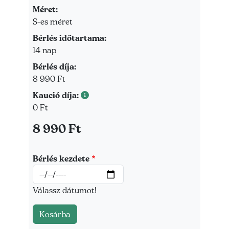
Méret:
Méret
S-es méret
Bérlés időtartama:
Bérlés időtartama
14 nap
Bérlés díja:
Bérlés díja
8 990 Ft
Kaució díja:
Kaució díja
0 Ft
Ár
8 990 Ft
Bérlés kezdete
Dátum
Válassz dátumot!