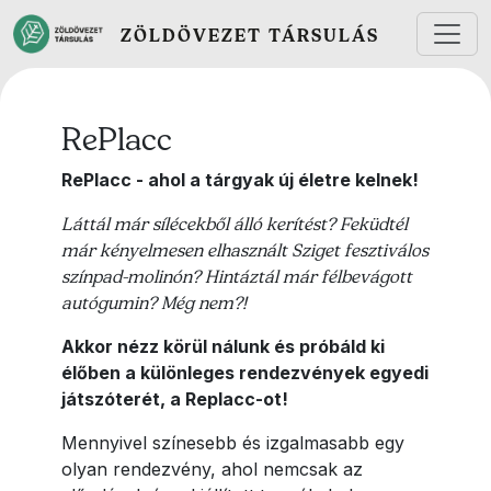
Ugrás a tartalomra
ZÖLDÖVEZET TÁRSULÁS
RePlacc
RePlacc - ahol a tárgyak új életre kelnek!
Láttál már sílécekből álló kerítést? Feküdtél
már kényelmesen elhasznált Sziget fesztiválos
színpad-molinón? Hintáztál már félbevágott
autógumin? Még nem?!
Akkor nézz körül nálunk és próbáld ki
élőben a különleges rendezvények egyedi
játszóterét, a Replacc-ot!
Mennyivel színesebb és izgalmasabb egy
olyan rendezvény, ahol nemcsak az