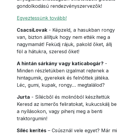
gondolkodású rendezvényszervezők!
Egyeztessünk tovább!
CsacsiLovak
- Képzeld, a hasukban rongy
van, bizton állítjuk hogy nem ették meg a
nagymamát! Feküdj rájuk, pakold őket, állj
föl a hátukra, szeresd őket!
A hintán sárkány vagy katicabogár?
-
Minden részletükben izgalmat rejtenek a
hintagumik, gyerekek és felnőttek játéka.
Léc, gumi, kupak, rongy… megtalálod?
Jurta
- Sílécből és molinóból készítettük
Keresd az ismerős feliratokat, kukucskálj be
a nyílásokon, vagy pihenj meg a benti
traktorgumin!
Síléc kerítés
– Csúsznál vele egyet? Már mi