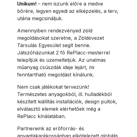
Unikum!
– nem iszunk előre a medve
bőrére, legyen egyedi az elképzelés, a terv,
utána megcsináljuk.
Amennyiben rendezvényed zöld
megoldásokat szeretne, a Zöldövezet
Társulás Egyesület segít benne.
Játszóházunkat 2 fő RePlacc-mesterrel
telepítjük és üzemeltetjük. Az unalmas
műanyag csúszdák ideje lejárt, mi
fenntartható megoldást kínálunk.
Nem csak játékokat tervezünk!
Természetes anyagokból, ill. hulladékból
készített kiállítás installációk, design pultok,
elválasztó elemek elérhetőek még a
RePlacc kínálatában.
Partnereink az erőforrás- és
anyagtakarékosságban elkötelezett globális