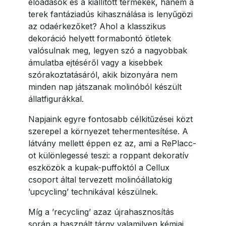
előadások és a kiállított termékek, hanem a
terek fantáziadús kihasználása is lenyűgözi
az odaérkezőket? Ahol a klasszikus
dekoráció helyett formabontó ötletek
valósulnak meg, legyen szó a nagyobbak
ámulatba ejtéséről vagy a kisebbek
szórakoztatásáról, akik bizonyára nem
minden nap játszanak molinóból készült
állatfigurákkal.
Napjaink egyre fontosabb célkitűzései közt
szerepel a környezet tehermentesítése. A
látvány mellett éppen ez az, ami a RePlacc-
ot különlegessé teszi: a roppant dekoratív
eszközök a kupak-puffoktól a Cellux
csoport által tervezett molinóállatokig
’upcycling’ technikával készülnek.
Míg a ’recycling’ azaz újrahasznosítás
során a használt tárgy valamilyen kémiai