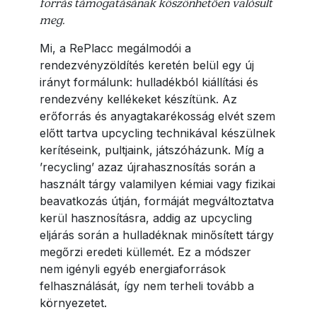
forrás támogatásának köszönhetően valósult
meg.
Mi, a RePlacc megálmodói a
rendezvényzöldítés keretén belül egy új
irányt formálunk: hulladékból kiállítási és
rendezvény kellékeket készítünk. Az
erőforrás és anyagtakarékosság elvét szem
előtt tartva upcycling technikával készülnek
kerítéseink, pultjaink, játszóházunk. Míg a
’recycling’ azaz újrahasznosítás során a
használt tárgy valamilyen kémiai vagy fizikai
beavatkozás útján, formáját megváltoztatva
kerül hasznosításra, addig az upcycling
eljárás során a hulladéknak minősített tárgy
megőrzi eredeti küllemét. Ez a módszer
nem igényli egyéb energiaforrások
felhasználását, így nem terheli tovább a
környezetet.