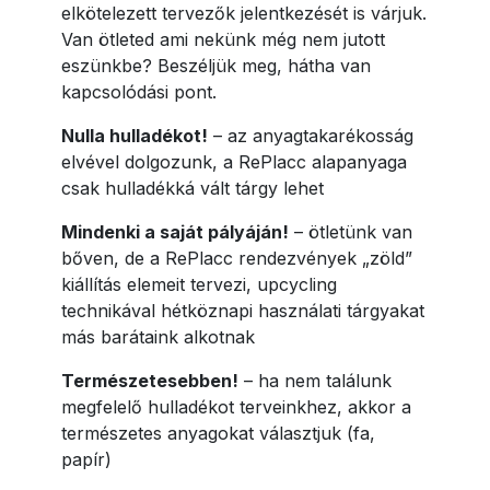
elkötelezett tervezők jelentkezését is várjuk.
Van ötleted ami nekünk még nem jutott
eszünkbe? Beszéljük meg, hátha van
kapcsolódási pont.
Nulla hulladékot!
– az anyagtakarékosság
elvével dolgozunk, a RePlacc alapanyaga
csak hulladékká vált tárgy lehet
Mindenki a saját pályáján!
– ötletünk van
bőven, de a RePlacc rendezvények „zöld”
kiállítás elemeit tervezi, upcycling
technikával hétköznapi használati tárgyakat
más barátaink alkotnak
Természetesebben!
– ha nem találunk
megfelelő hulladékot terveinkhez, akkor a
természetes anyagokat választjuk (fa,
papír)