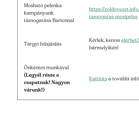
Mosható pelenka
https://zoldovezet.in
kampányunk
tamogatas-mosipelus
támogatása Barionnal
Kérlek, keress
elérhet
Tárgyi felajánlás
bármelyikén!
Önkéntes munkával
(Legyél része a
Kattints
a további infó
csapatnak! Nagyon
várunk!)