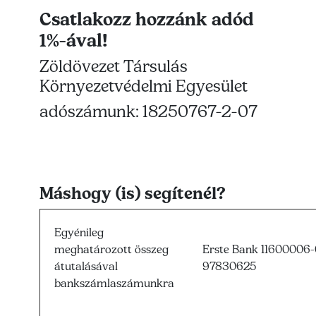
Csatlakozz hozzánk adód
1%-ával!
Zöldövezet Társulás
Környezetvédelmi Egyesület
adószámunk: 18250767-2-07
Máshogy (is) segítenél?
Egyénileg
meghatározott összeg
Erste Bank 11600006
átutalásával
97830625
bankszámlaszámunkra