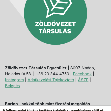
Zöldövezet Társulás Egyesület
| 8097 Nadap,
Haladás út 58. | +36 20 344 4750 |
Facebook
|
Instagram
|
Adatkezelési Tájékoztató
|
ÁSZF
|
Belépés
Barion - sokkal több mint fizetési megoldás
A felhasználói élmény javítása érdekében a webhelyen sütiket