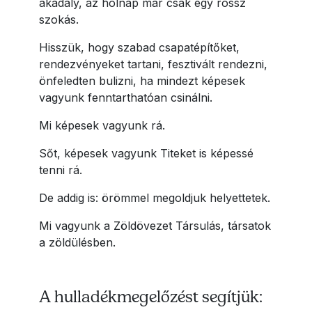
akadály, az holnap már csak egy rossz
szokás.
Hisszük, hogy szabad csapatépítőket,
rendezvényeket tartani, fesztivált rendezni,
önfeledten bulizni, ha mindezt képesek
vagyunk fenntarthatóan csinálni.
Mi képesek vagyunk rá.
Sőt, képesek vagyunk Titeket is képessé
tenni rá.
De addig is: örömmel megoldjuk helyettetek.
Mi vagyunk a Zöldövezet Társulás, társatok
a zöldülésben.
A hulladékmegelőzést segítjük: