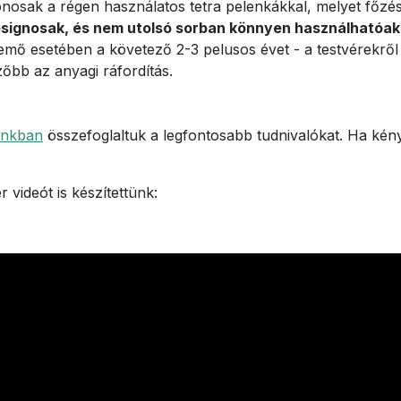
ak a régen használatos tetra pelenkákkal, melyet főzésse
signosak, és nem utolsó sorban könnyen használhatóak
semő esetében a követező 2-3 pelusos évet - a testvérekrő
zőbb az anyagi ráfordítás.
unkban
összefoglaltuk a legfontosabb tudnivalókat. Ha kény
 videót is készítettünk: