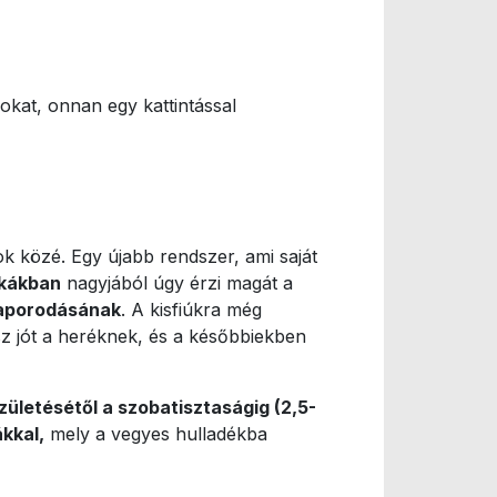
kat, onnan egy kattintással
 közé. Egy újabb rendszer, ami saját
nkákban
nagyjából úgy érzi magát a
zaporodásának
. A kisfiúkra még
z jót a heréknek, és a későbbiekben
ületésétől a szobatisztaságig (2,5-
kkal,
mely a vegyes hulladékba