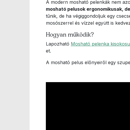
A modern mosható pelenkák nem azonos
mosható pelusok ergonomikusak, de
tűnik, de ha végiggondoljuk egy csec
mosószerrel és vízzel együtt is kedve
Hogyan működik?
Lapozható
Mosható pelenka kisokos
et.
A mosható pelus előnyeiről egy szuper