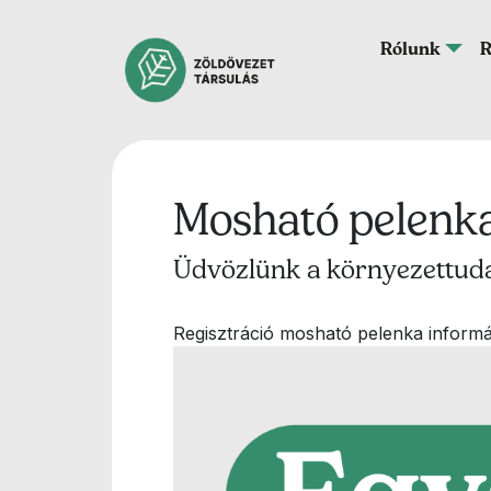
Ugrás a tartalomra
Fő navigáció
Rólunk
R
Mosható pelenk
Üdvözlünk a környezettuda
Regisztráció mosható pelenka informác