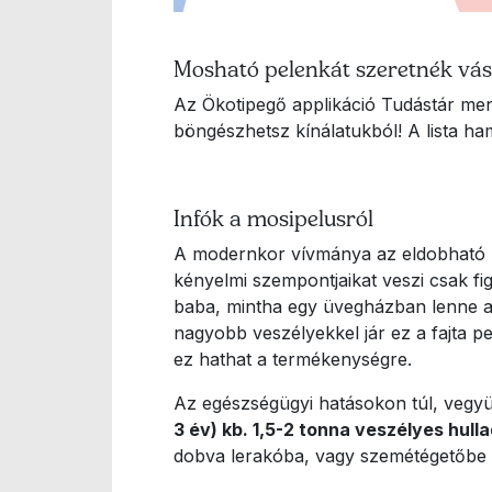
Mosható pelenkát szeretnék vás
Az Ökotipegő applikáció Tudástár me
böngészhetsz kínálatukból! A lista h
Infók a mosipelusról
A modernkor vívmánya az eldobható pe
kényelmi szempontjaikat veszi csak f
baba, mintha egy üvegházban lenne a 
nagyobb veszélyekkel jár ez a fajta 
ez hathat a termékenységre.
Az egészségügyi hatásokon túl, vegyük
3 év) kb. 1,5-2 tonna veszélyes hul
dobva lerakóba, vagy szemétégetőbe 