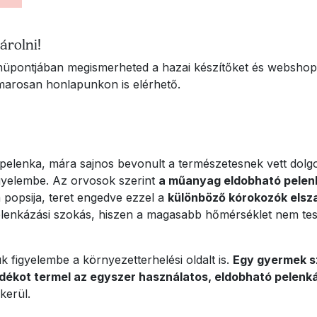
árolni!
nüpontjában megismerheted a hazai készítőket és webshopo
amarosan honlapunkon is elérhető.
lenka, mára sajnos bevonult a természetesnek vett dolgok
igyelembe. Az orvosok szerint
a műanyag eldobható pele
popsija, teret engedve ezzel a
különböző kórokozók els
pelenkázási szokás, hiszen a magasabb hőmérséklet nem tes
 figyelembe a környezetterhelési oldalt is.
Egy gyermek sz
ladékot termel az egyszer használatos, eldobható pelenká
kerül.