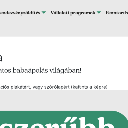
endezvényzöldítés
Vállalati programok
Fenntarth
a
tos babaápolás világában!
iós plakátért, vagy szórólapért (kattints a képre)