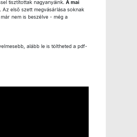
l tisztítottak nagyanyáink.
A mai
. Az első szett megvásárlása soknak
l már nem is beszélve - még a
elmesebb, alább le is töltheted a pdf-