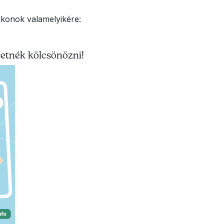
 ikonok valamelyikére:
etnék kölcsönözni!