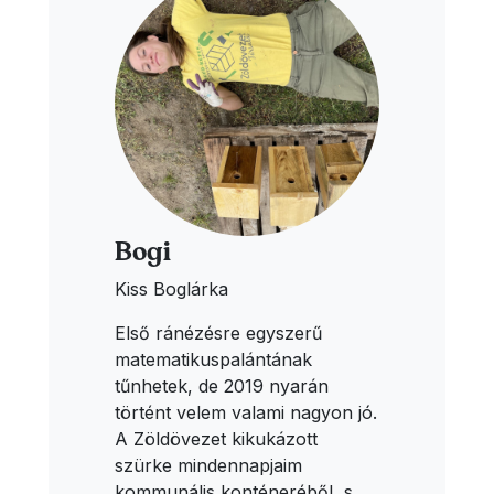
Bogi
Kiss Boglárka
Első ránézésre egyszerű
matematikuspalántának
tűnhetek, de 2019 nyarán
történt velem valami nagyon jó.
A Zöldövezet kikukázott
szürke mindennapjaim
kommunális konténeréből, s