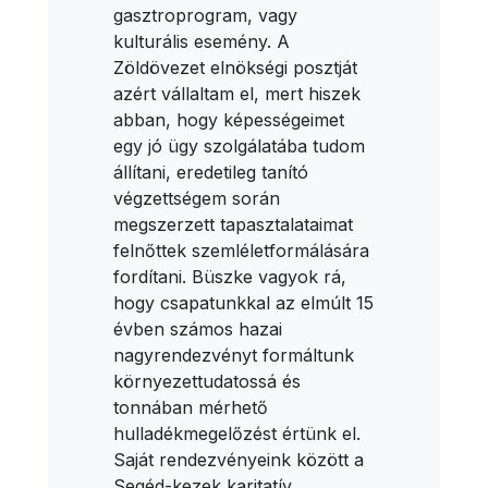
gasztroprogram, vagy
kulturális esemény. A
Zöldövezet elnökségi posztját
azért vállaltam el, mert hiszek
abban, hogy képességeimet
egy jó ügy szolgálatába tudom
állítani, eredetileg tanító
végzettségem során
megszerzett tapasztalataimat
felnőttek szemléletformálására
fordítani. Büszke vagyok rá,
hogy csapatunkkal az elmúlt 15
évben számos hazai
nagyrendezvényt formáltunk
környezettudatossá és
tonnában mérhető
hulladékmegelőzést értünk el.
Saját rendezvényeink között a
Segéd-kezek karitatív