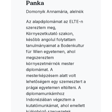
Panka
Domonyik Annamária, alelnök
Az alapdiplomámat az ELTE-n
szereztem meg,
Környezetkutató szakon,
később angolul folytattam
tanulmányaimat a Bodenkultur
für Wien egyetemen, ahol
megszereztem
környezetmérnök mester
diplomámat. A
mesterképzésem alatt volt
lehetőségem egy szemesztert a
prágai egyetemen eltölteni. A
diplomamunkámhoz
Indonéziában végeztem a
kutatómunkámat, ahol emellett
különböző szervezetek