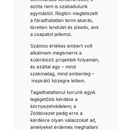
azóta nem is szabadulunk
egymástól. Rögtön megtetszett
a fáradhatatlan tenni akarás,
töretlen lendület és jókedv, ami
a csapatot jellemzi.
Számos értékes embert volt
alkalmam megismerni a
különböző projektek folyamán,
és ezáltal egy – mind
szakmailag, mind emberileg –
inspiráló közegre leltem.
Tagadhatatlanul korunk egyik
legégetőbb kérdése a
környezetvédelem; a
Zöldövezet pedig erre a
kérdésre olyan válaszokat ad,
amelyeket érdemes meghallani