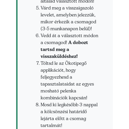
általad választott módon!
Várd meg a visszaigazoló
levelet, amelyben jelezzük,
mikor érkezik a csomagod
(3-5 munkanapon belül)!
Vedd át a választott módon
a csomagod!
A dobozt
tartsd meg a
visszaküldéshez!
Töltsd le az Ökotipegő
applikációt, hogy
feljegyezhesd a
tapasztalataidat az egyes
mosható pelenka
kombinációk kapcsán!
Mosd ki legkésőbb 3 nappal
a kölcsönzési határidő
lejárta előtt a csomag
tartalmát!