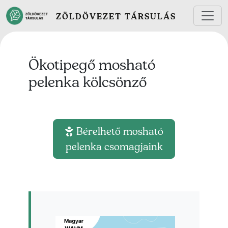
Ugrás a tartalomra
ZÖLDÖVEZET TÁRSULÁS
Ökotipegő mosható
pelenka kölcsönző
Bérelhető mosható
pelenka csomagjaink