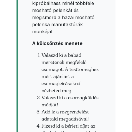
kipróbálhass minél többféle
mosható pelenkát és
megismerd a hazai mosható
pelenka manufaktúrák
munkáját.
A kölcsönzés menete
Válaszd ki a babád
méretének megfelelő
csomagot. A testtömeghez
mért ajánlást a
csomagleírásoknál
nézheted meg.
Válaszd ki a csomagküldés
módját!
Add le a megrendelést
adataid megadásával!
Fizesd ki a bérleti díjat az