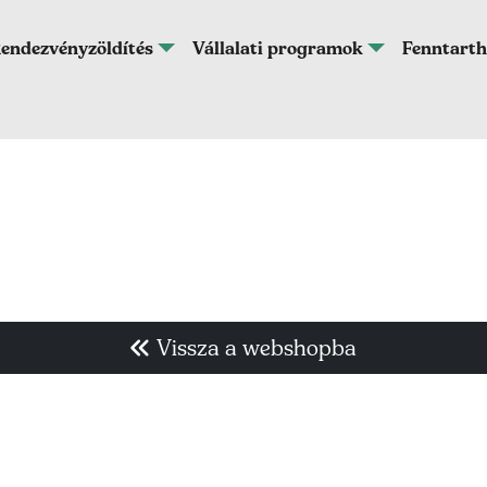
endezvényzöldítés
Vállalati programok
Fenntarth
Vissza a webshopba