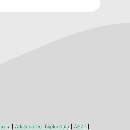
agram
|
Adatkezelési Tájékoztató
|
ÁSZF
|