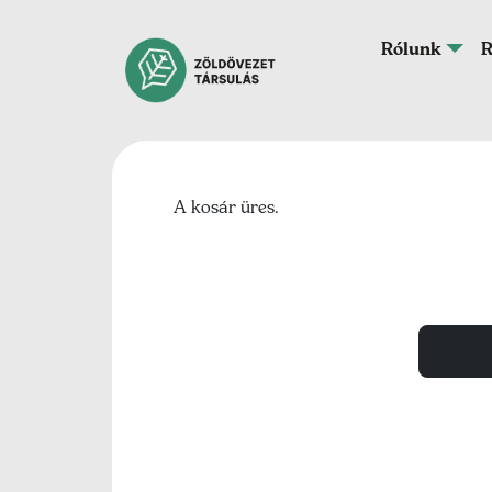
Ugrás a tartalomra
Fő navigáció
Rólunk
R
A kosár üres.