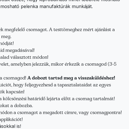
i mosható pelenka manufaktúrák munkáját.
ek megfelelő csomagot. A testtömeghez mért ajánlást a
 meg.
módját!
aid megadásával!
általad választott módon!
velet, amelyben jelezzük, mikor érkezik a csomagod (3-5
n a csomagod!
A dobozt tartsd meg a visszaküldéshez!
kációt, hogy feljegyezhesd a tapasztalataidat az egyes
ók kapcsán!
 kölcsönzési határidő lejárta előtt a csomag tartalmát!
sokat a dobozba.
t módon a csomagot a megadott címre, vagy csomagpontra!
applikációt!
sokkal is!