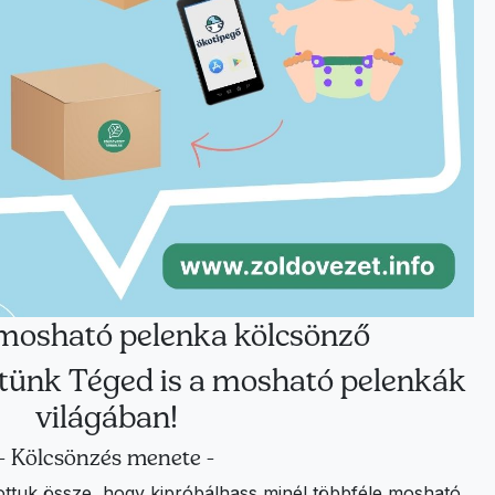
mosható pelenka kölcsönző
ntünk Téged is a mosható pelenkák
világában!
- Kölcsönzés menete -
ottuk össze, hogy kipróbálhass minél többféle mosható