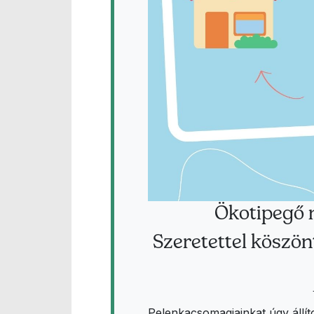
Ökotipegő 
Szeretettel köszö
Pelenkacsomagjainkat úgy állít