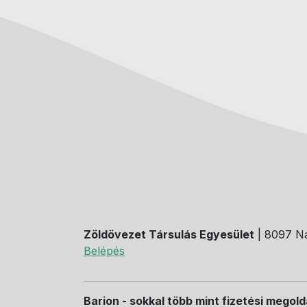
Zöldövezet Társulás Egyesület
| 8097 Na
Belépés
Barion - sokkal több mint fizetési megol