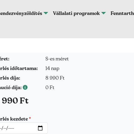
endezvényzöldítés
Vállalati programok
Fenntarth
Méret
ret:
S-es méret
Bérlés időtartama
rlés időtartama:
14 nap
Bérlés díja
rlés díja:
8 990 Ft
Kaució díja
ució díja:
0 Ft
r
 990 Ft
rlés kezdete
átum