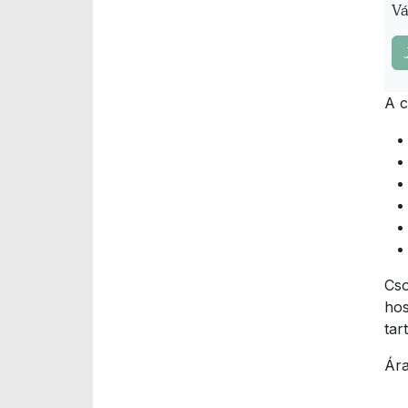
Vá
A c
Cso
hos
tar
Ára