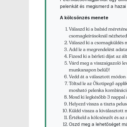
pelenkát és megismerd a haza
A kölcsönzés menete
Válaszd ki a babád méretén
csomagleírásoknál nézheted
Válaszd ki a csomagküldés 
Add le a megrendelést adat
Fizesd ki a bérleti díjat az 
Várd meg a visszaigazoló le
munkanapon belül)!
Vedd át a választott módo
Töltsd le az Ökotipegő appli
mosható pelenka kombináci
Mosd ki legkésőbb 3 nappal a
Helyezd vissza a tiszta pelu
Küldd vissza a kiválasztot
Értékeld a kölcsönzőt és az 
Oszd meg a lehetőséget má