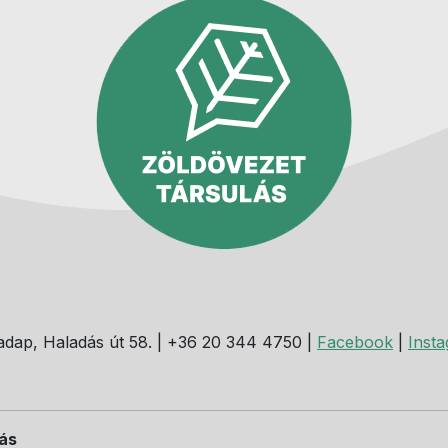
dap, Haladás út 58. | +36 20 344 4750 |
Facebook
|
Inst
dás