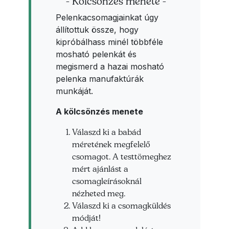
- Kölcsönzés menete -
Pelenkacsomagjainkat úgy
állítottuk össze, hogy
kipróbálhass minél többféle
mosható pelenkát és
megismerd a hazai mosható
pelenka manufaktúrák
munkáját.
A kölcsönzés menete
Válaszd ki a babád
méretének megfelelő
csomagot. A testtömeghez
mért ajánlást a
csomagleírásoknál
nézheted meg.
Válaszd ki a csomagküldés
módját!