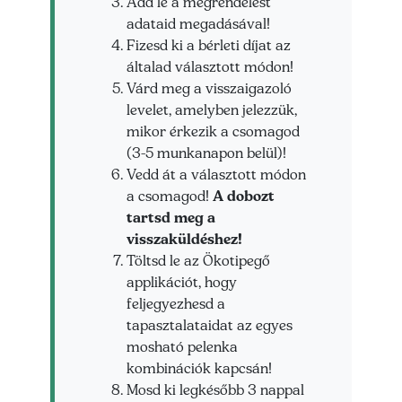
Add le a megrendelést
adataid megadásával!
Fizesd ki a bérleti díjat az
általad választott módon!
Várd meg a visszaigazoló
levelet, amelyben jelezzük,
mikor érkezik a csomagod
(3-5 munkanapon belül)!
Vedd át a választott módon
a csomagod!
A dobozt
tartsd meg a
visszaküldéshez!
Töltsd le az Ökotipegő
applikációt, hogy
feljegyezhesd a
tapasztalataidat az egyes
mosható pelenka
kombinációk kapcsán!
Mosd ki legkésőbb 3 nappal