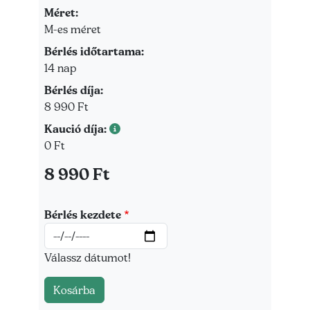
Méret:
Méret
M-es méret
Bérlés időtartama:
Bérlés időtartama
14 nap
Bérlés díja:
Bérlés díja
8 990 Ft
Kaució díja:
Kaució díja
0 Ft
Ár
8 990 Ft
Bérlés kezdete
Dátum
Válassz dátumot!