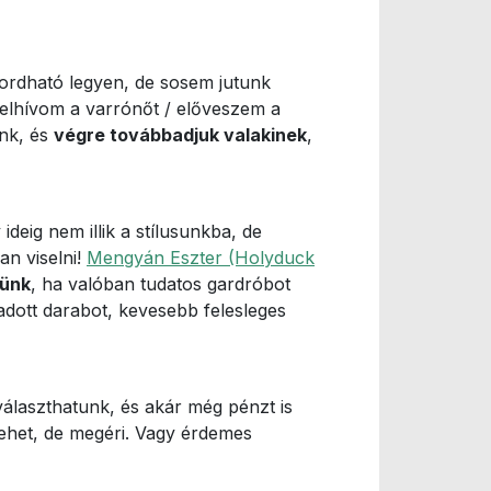
hordható legyen, de sosem jutunk
 felhívom a varrónőt / előveszem a
unk, és
végre továbbadjuk valakinek
,
eig nem illik a stílusunkba, de
an viselni!
Mengyán Eszter (Holyduck
jünk
, ha valóban tudatos gardróbot
adott darabot, kevesebb felesleges
álaszthatunk, és akár még pénzt is
lehet, de megéri. Vagy érdemes