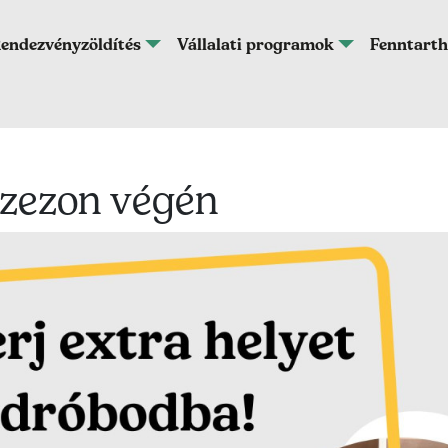
endezvényzöldítés
Vállalati programok
Fenntarth
szezon végén