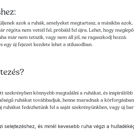
shez:
rüljenek azok a ruhák, amelyeket megtartasz, a másikba azok,
ár régóta nem vettél fel, próbáld fel újra. Lehet, hogy meglepő
ha már nem tetszik, vagy nem áll jól, ne ragaszkodj hozzá.
és egy új fejezet kezdete lehet a stílusodban.
jtezés?
tt szekrényben könnyebb megtalálni a ruhákat, és inspirálóbb 
nőségű ruhákat továbbadjuk, benne maradnak a körforgásban, c
 új ruhákat fedezhetünk fel a saját szekrényünkben, vagy új b
zi selejtezéshez, és minél kevesebb ruha végzi a hulladéké