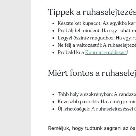
Tippek a ruhaselejtezé
Készíts két kupacot: Az egyikbe ke
Próbálj fel mindent: Ha egy ruhát m
Legyél őszinte magadhoz: Ha egy ru
Ne félj a változástól: A ruhaselejtez
Próbáld ki a
Konmari-módszert
!
Miért fontos a ruhasele
Több hely a szekrényben: A rendeze
Kevesebb pazarlás: Ha a még jó mi
Új lehetőségek: A ruhaselejtezéssel
Reméljük, hogy tudtunk segíteni az ős