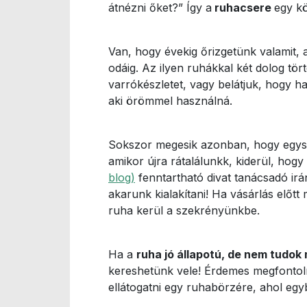
átnézni őket?” Így a
ruhacsere
egy kö
Van, hogy évekig őrizgetünk valamit, 
odáig. Az ilyen ruhákkal két dolog tö
varrókészletet, vagy belátjuk, hogy 
aki örömmel használná.
Sokszor megesik azonban, hogy egysze
amikor újra rátalálunkk, kiderül, hogy
blog)
fenntartható divat tanácsadó ir
akarunk kialakítani! Ha vásárlás előt
ruha kerül a szekrényünkbe.
Ha a
ruha jó állapotú, de nem tudok 
kereshetünk vele! Érdemes megfontolni
ellátogatni egy ruhabörzére, ahol eg