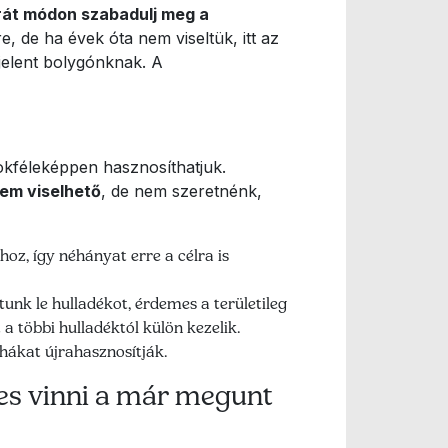
át módon szabadulj meg a
, de ha évek óta nem viseltük, itt az
 jelent bolygónknak. A
kféleképpen hasznosíthatjuk.
em viselhető
, de nem szeretnénk,
z, így néhányat erre a célra is
k le hulladékot, érdemes a területileg
a többi hulladéktól külön kezelik.
hákat újrahasznosítják.
mes vinni a már megunt