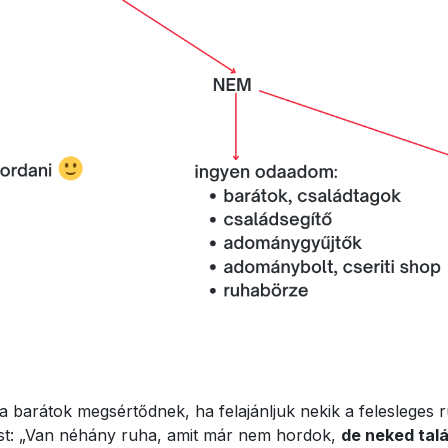
 barátok megsértődnek, ha felajánljuk nekik a felesleges r
tést: „Van néhány ruha, amit már nem hordok,
de neked tal