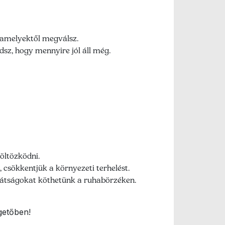
 amelyektől megválsz.
dsz, hogy mennyire jól áll még.
öltözködni.
sökkentjük a környezeti terhelést.
arátságokat köthetünk a ruhabörzéken.
getőben!