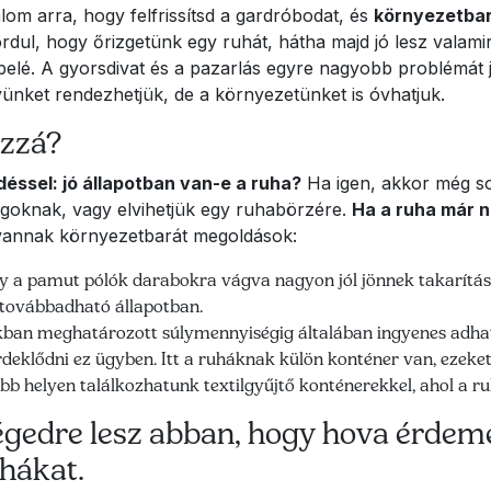
lom arra, hogy felfrissítsd a gardróbodat, és
környezetbar
dul, hogy őrizgetünk egy ruhát, hátha majd jó lesz valamire
ni belé. A gyorsdivat és a pazarlás egyre nagyobb problémát
ünket rendezhetjük, de a környezetünket is óvhatjuk.
ozzá?
éssel: jó állapotban van-e a ruha?
Ha igen, akkor még so
goknak, vagy elvihetjük egy ruhabörzére.
Ha a ruha már n
 vannak környezetbarát megoldások:
y a pamut pólók darabokra vágva nagyon jól jönnek takarításho
 továbbadható állapotban.
ban meghatározott súlymennyiségig általában ingyenes adhatun
deklődni ez ügyben. Itt a ruháknak külön konténer van, ezeket 
b helyen találkozhatunk textilgyűjtő konténerekkel, ahol a ru
ségedre lesz abban, hogy hova érde
uhákat.