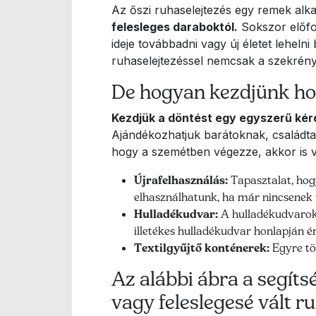
Az őszi ruhaselejtezés egy remek alka
felesleges daraboktól.
Sokszor előfor
ideje továbbadni vagy új életet lehel
ruhaselejtezéssel nemcsak a szekrény
De hogyan kezdjünk h
Kezdjük a döntést egy egyszerű kérd
Ajándékozhatjuk barátoknak, családta
hogy a szemétben végezze, akkor is
Újrafelhasználás:
Tapasztalat, hog
elhasználhatunk, ha már nincsenek
Hulladékudvar:
A hulladékudvarok
illetékes hulladékudvar honlapján ér
Textilgyűjtő konténerek:
Egyre töb
Az alábbi ábra a segít
vagy feleslegesé vált r