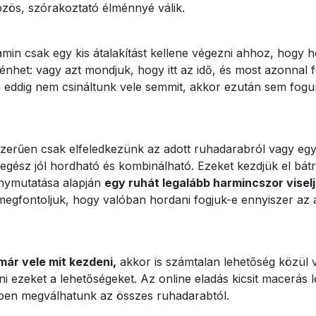
zös, szórakoztató élménnyé válik.
amin csak egy kis átalakítást kellene végezni ahhoz, hogy 
rténhet: vagy azt mondjuk, hogy itt az idő, és most azonnal
ha eddig nem csináltunk vele semmit, akkor ezután sem fog
rűen csak elfeledkezünk az adott ruhadarabról vagy egy id
 egész jól hordható és kombinálható. Ezeket kezdjük el bátr
ánymutatása alapján
egy ruhát legalább harmincszor visel
t megfontoljuk, hogy valóban hordani fogjuk-e ennyiszer az 
már vele mit kezdeni,
akkor is számtalan lehetőség közül v
 ezeket a lehetőségeket. Az online eladás kicsit macerás 
yben megválhatunk az összes ruhadarabtól.