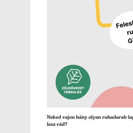
Lead szöveg
Neked vajon hány olyan ruhadarab lapu
lesz rád?