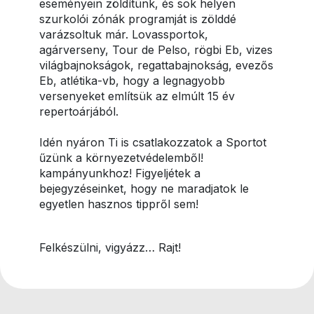
eseményein zöldítünk, és sok helyen
szurkolói zónák programját is zölddé
varázsoltuk már. Lovassportok,
agárverseny, Tour de Pelso, rögbi Eb, vizes
világbajnokságok, regattabajnokság, evezős
Eb, atlétika-vb, hogy a legnagyobb
versenyeket említsük az elmúlt 15 év
repertoárjából.
Idén nyáron Ti is csatlakozzatok a Sportot
űzünk a környezetvédelemből!
kampányunkhoz! Figyeljétek a
bejegyzéseinket, hogy ne maradjatok le
egyetlen hasznos tippről sem!
Felkészülni, vigyázz… Rajt!