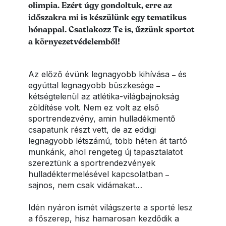
olimpia. Ezért úgy gondoltuk, erre az
időszakra mi is készülünk egy tematikus
hónappal. Csatlakozz Te is, űzzünk sportot
a környezetvédelemből!
Az előző évünk legnagyobb kihívása
és
–
egyúttal legnagyobb büszkesége
–
kétségtelenül az atlétika-világbajnokság
zöldítése volt. Nem ez volt az első
sportrendezvény, amin hulladékmentő
csapatunk részt vett, de az eddigi
legnagyobb létszámú, több héten át tartó
munkánk, ahol rengeteg új tapasztalatot
szereztünk a sportrendezvények
hulladéktermelésével kapcsolatban
–
sajnos, nem csak vidámakat…
Idén nyáron ismét világszerte a sporté lesz
a főszerep, hisz hamarosan kezdődik a