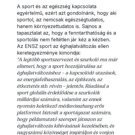
A sport és az egészség kapcsolata
egyértelmű, ezért azt gondolnánk, hogy aki
sportol, az nemcsak egészségtudatos,
hanem környezettudatos is. Sajnos a
tapasztalat az, hogy a fenntarthatóság és a
sportolás nem feltétlen jár kéz a kézben.
Az ENSZ sport az éghajlatváltozás ellen
keretegyezménye kimondja:
“A legtöbb sportszervezet és szurkoló ma már
elismeri, hogy a sport hozzájárulása az
éghajlatváltozáshoz – a kapcsolódó utazások,
az energiafelhasználás, az építkezés, az
étkeztetés stb. révén – jelentős. Ráadásul a
sport globális érdeklődése a szurkolók
milliárdjai számára, valamint az ennek
nyomán keletkező médiavisszhang erős
platformot biztosít a sportágazat számára,
hogy példamutató szerepet játsszon az
éghajlatváltozás kihívásának kezelésében, és
nagyszámú közönséget inspiráljon és vonjon