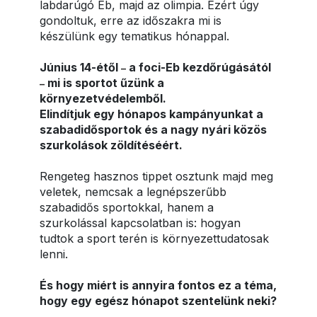
labdarúgó Eb, majd az olimpia. Ezért úgy
gondoltuk, erre az időszakra mi is
készülünk egy tematikus hónappal.
Június 14-étől
a foci-Eb kezdőrúgásától
–
mi is sportot űzünk a
–
környezetvédelemből.
Elindítjuk egy hónapos kampányunkat a
szabadidősportok és a nagy nyári közös
szurkolások zöldítéséért.
Rengeteg hasznos tippet osztunk majd meg
veletek, nemcsak a legnépszerűbb
szabadidős sportokkal, hanem a
szurkolással kapcsolatban is: hogyan
tudtok a sport terén is környezettudatosak
lenni.
És hogy miért is annyira fontos ez a téma,
hogy egy egész hónapot szentelünk neki?