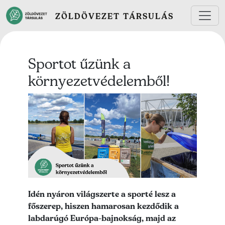
Ugrás a tartalomra
ZÖLDÖVEZET TÁRSULÁS
Sportot űzünk a
környezetvédelemből!
Lead kép
Lead szöveg
Idén nyáron világszerte a sporté lesz a
főszerep, hiszen hamarosan kezdődik a
labdarúgó Európa-bajnokság, majd az