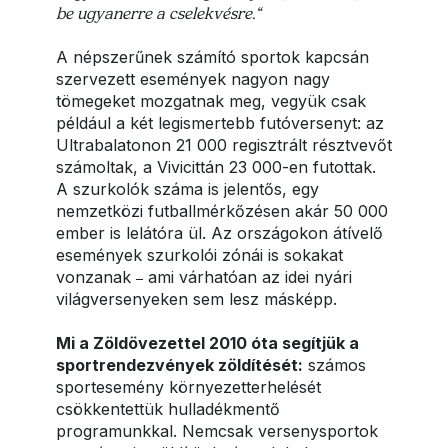
be ugyanerre a cselekvésre.“
A népszerűnek számító sportok kapcsán
szervezett események nagyon nagy
tömegeket mozgatnak meg, vegyük csak
például a két legismertebb futóversenyt: az
Ultrabalatonon 21 000 regisztrált résztvevőt
számoltak, a Vivicittán 23 000-en futottak.
A szurkolók száma is jelentős, egy
nemzetközi futballmérkőzésen akár 50 000
ember is lelátóra ül. Az országokon átívelő
események szurkolói zónái is sokakat
vonzanak
ami várhatóan az idei nyári
–
világversenyeken sem lesz másképp.
Mi a Zöldövezettel 2010 óta segítjük a
sportrendezvények zöldítését:
számos
sportesemény környezetterhelését
csökkentettük hulladékmentő
programunkkal. Nemcsak versenysportok