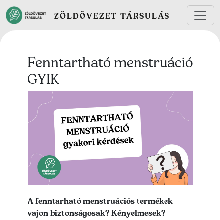
Ugrás a tartalomra
ZÖLDÖVEZET TÁRSULÁS
Fenntartható menstruáció
GYIK
Lead kép
Lead szöveg
A fenntarható menstruációs termékek
vajon biztonságosak? Kényelmesek?