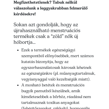
Megfizethetetlenek? Tabuk nélkül
válaszolunk a leggyakrabban felmerülő
kérdésekre!
Sokan azt gondolják, hogy az
újrahasználható menstruációs
termékek csak a “zöld” nők új
hóbortja...
Ezek a termékek egészségügyi
szempontból előnyösebbek, mert számos
kutatás bizonyítja, hogy az
egyszerhasználatosak károsak lehetnek
az egészségünkre (pl. műanyagtartalmuk,
vegyianyaggal való kezeltségük miatt).
A mosható betétek és menstruációs
bugyik pamutból készülnek, amik
kíméletesebbek a bőrhöz, ráadásul nem
tartalmaznak toxikus anyagokat
(fehérítőszereket, rákkeltő, hormonális