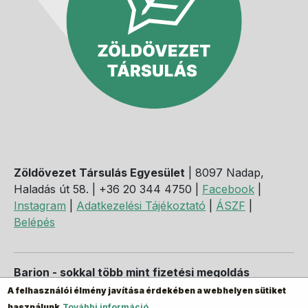
Zöldövezet Társulás Egyesület
| 8097 Nadap,
Haladás út 58. | +36 20 344 4750 |
Facebook
|
Instagram
|
Adatkezelési Tájékoztató
|
ÁSZF
|
Belépés
Barion - sokkal több mint fizetési megoldás
A felhasználói élmény javítása érdekében a webhelyen sütiket
használunk.
További információ...