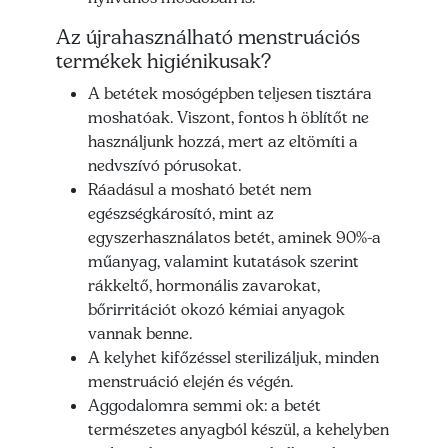
Az újrahasználható menstruációs
termékek higiénikusak?
A betétek mosógépben teljesen tisztára
moshatóak. Viszont, fontos h öblítőt ne
használjunk hozzá, mert az eltömíti a
nedvszívó pórusokat.
Ráadásul a mosható betét nem
egészségkárosító, mint az
egyszerhasználatos betét, aminek 90%-a
műanyag, valamint kutatások szerint
rákkeltő, hormonális zavarokat,
bőrirritációt okozó kémiai anyagok
vannak benne.
A kelyhet kifőzéssel sterilizáljuk, minden
menstruáció elején és végén.
Aggodalomra semmi ok: a betét
természetes anyagból készül, a kehelyben