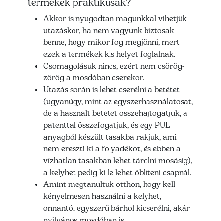
termékek praktikusak?
Akkor is nyugodtan magunkkal vihetjük
utazáskor, ha nem vagyunk biztosak
benne, hogy mikor fog megjönni, mert
ezek a termékek kis helyet foglalnak.
Csomagolásuk nincs, ezért nem csörög-
zörög a mosdóban cserekor.
Utazás során is lehet cserélni a betétet
(ugyanúgy, mint az egyszerhasználatosat,
de a használt betétet összehajtogatjuk, a
patenttal összefogatjuk, és egy PUL
anyagból készült tasakba rakjuk, ami
nem ereszti ki a folyadékot, és ebben a
vízhatlan tasakban lehet tárolni mosásig),
a kelyhet pedig ki le lehet öblíteni csapnál.
Amint megtanultuk otthon, hogy kell
kényelmesen használni a kelyhet,
onnantól egyszerű bárhol kicserélni, akár
nyilvános mosdóban is.