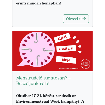
érinti minden hónapban!
Olvasd el
Lead kép
Menstruáció tudatosan? –
Beszéljünk róla!
Lead szöveg
Október 17-21. között rendezik az
Environmenstrual Week kampányt. A