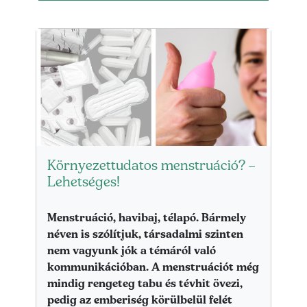
Lead kép
Környezettudatos menstruáció? –
Lehetséges!
Lead szöveg
Menstruáció, havibaj, télapó. Bármely
néven is szólítjuk, társadalmi szinten
nem vagyunk jók a témáról való
kommunikációban. A menstruációt még
mindig rengeteg tabu és tévhit övezi,
pedig az emberiség körülbelül felét