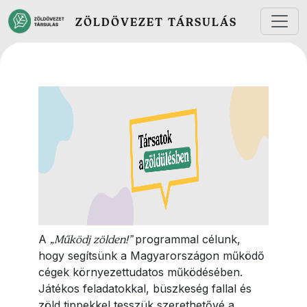
Ugrás a tartalomra
ZÖLDÖVEZET TÁRSULÁS
A
„Működj zölden!”
programmal célunk,
hogy segítsünk a Magyarországon működő
cégek környezettudatos működésében.
Játékos feladatokkal, büszkeség fallal és
zöld tippekkel tesszük szerethetővé a