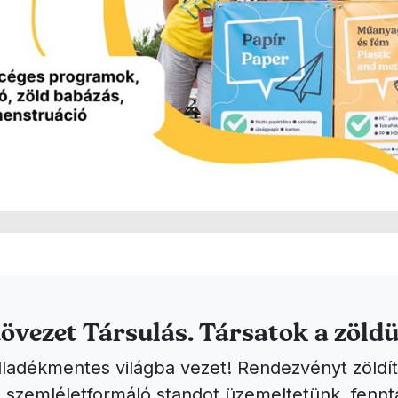
övezet Társulás. Társatok a zöldü
ladékmentes világba vezet! Rendezvényt zöldít
szemléletformáló standot üzemeltetünk, fennt