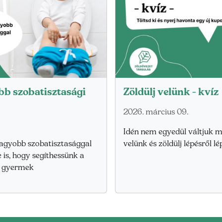
bb szobatisztasági
Zöldülj velünk - kvíz
2026. március 09.
Idén nem egyedül váltjuk m
nagyobb szobatisztasággal
velünk és zöldülj lépésről lé
 is, hogy segíthessünk a
a gyermek