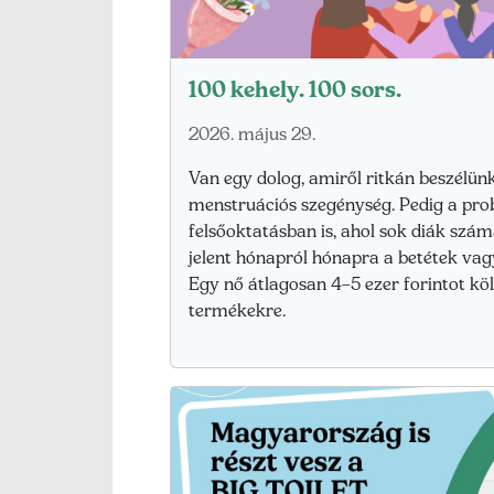
100 kehely. 100 sors.
2026. május 29.
Van egy dolog, amiről ritkán beszélün
menstruációs szegénység. Pedig a pro
felsőoktatásban is, ahol sok diák szá
jelent hónapról hónapra a betétek v
Egy nő átlagosan 4–5 ezer forintot kö
termékekre.