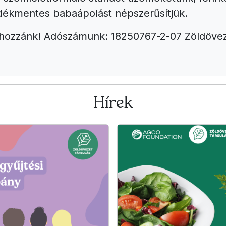
dékmentes babaápolást népszerűsítjük.
 hozzánk! Adószámunk: 18250767-2-07 Zöldövez
Hírek