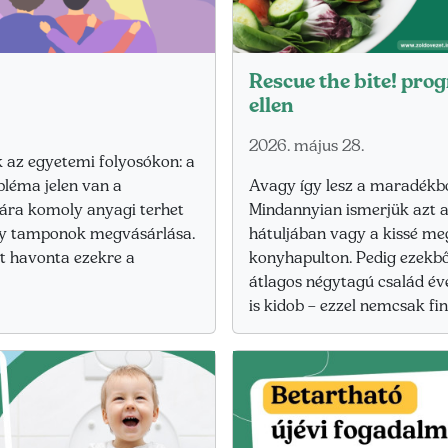
Rescue the bite! pro
ellen
2026. május 28.
k az egyetemi folyosókon: a
bléma jelen van a
Avagy így lesz a maradékb
mára komoly anyagi terhet
Mindannyian ismerjük azt 
agy tamponok megvásárlása.
hátuljában vagy a kissé me
lt havonta ezekre a
konyhapulton. Pedig ezekb
átlagos négytagú család év
is kidob – ezzel nemcsak f