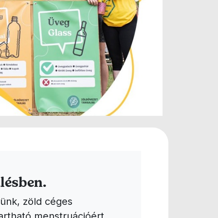
lésben.
ünk, zöld céges
artható menstruációért