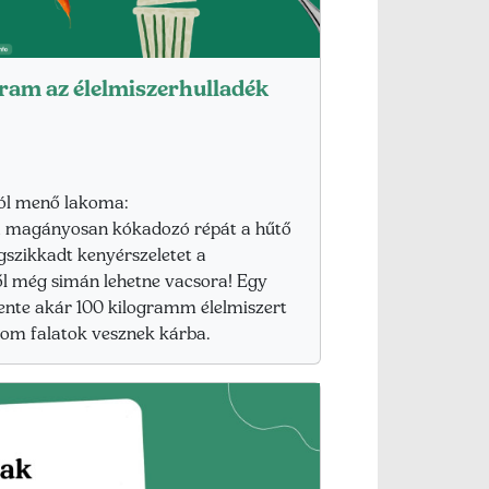
gram az élelmiszerhulladék
ól menő lakoma:
a magányosan kókadozó répát a hűtő
gszikkadt kenyérszeletet a
ől még simán lehetne vacsora! Egy
ente akár 100 kilogramm élelmiszert
inom falatok vesznek kárba.