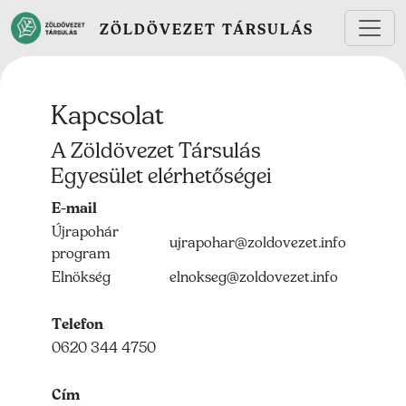
Ugrás a tartalomra
ZÖLDÖVEZET TÁRSULÁS
Kapcsolat
A Zöldövezet Társulás
Egyesület elérhetőségei
E-mail
Újrapohár
ujrapohar@zoldovezet.info
program
Elnökség
elnokseg@zoldovezet.info
Telefon
0620 344 4750
Cím