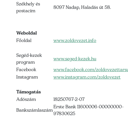
Székhely és
8097 Nadap, Haladás út 58.
postacím
Weboldal
Főoldal
www.zoldovezet.info
Segéd-kezek
www.seged-kezek.hu
program
Facebook
www.facebook.com/zoldovezettarsu
Instagram
www.instagram.com/zoldovezet
Támogatás
Adószám
18250767-2-07
Erste Bank 11600006-00000000-
Bankszámlaszám
97830625