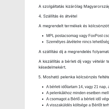
A szolgáltatás kizárólag Magyarország
4. Szállítás és átvétel
A megrendelt termékek és kölcsönzött
MPL postacsomag vagy FoxPost csom
Személyes átvételre nincs lehetőség
A szállítási díj a megrendelés folyamat
A kiszállítás a bérleti díj vagy vételá
késedelmekért.
5. Mosható pelenka kölcsönzés feltéte
A bérleti időtartam 14, vagy 21 nap
A pelenkákhoz minden esetben mellé
A csomagot a Bérlő a bérleti idő vég
A visszaküldés költsége a Bérlőt terh