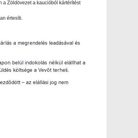
a Zöldövezet a kaucióból kártérítést
n értesíti.
árlás a megrendelés leadásával és
pon belül indokolás nélkül elállhat a
üldés költsége a Vevőt terheli.
zdődött – az elállási jog nem