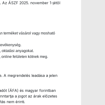
re. Az ÁSZF 2025. november 1-jétől
an terméket vásárol vagy mosható
 tevékenység.
, oktatási anyagokat.
, online felületen kötnek meg.
e. A megrendelés leadása a jelen
 adót (ÁFA) és magyar forintban
ntartja a jogot az árak előzetes
ás nem érinti.