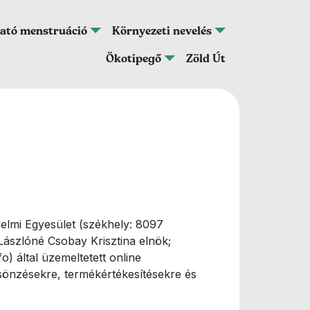
ató menstruáció
Környezeti nevelés
Ökotipegő
Zöld Út
elmi Egyesület (székhely: 8097
Lászlóné Csobay Krisztina elnök;
) által üzemeltetett online
sönzésekre, termékértékesítésekre és