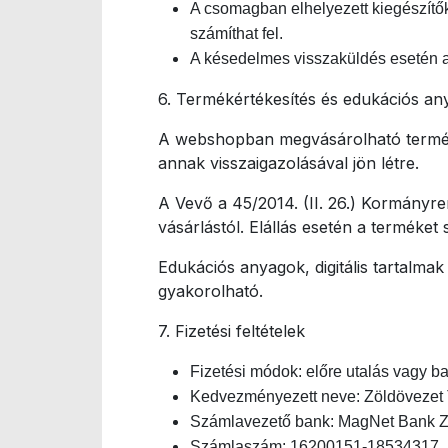
A csomagban elhelyezett kiegészítők
számíthat fel.
A késedelmes visszaküldés esetén a B
6. Termékértékesítés és edukációs an
A webshopban megvásárolható termékek
annak visszaigazolásával jön létre.
A Vevő a 45/2014. (II. 26.) Kormányre
vásárlástól. Elállás esetén a terméket 
Edukációs anyagok, digitális tartalma
gyakorolható.
7. Fizetési feltételek
Fizetési módok: előre utalás vagy ba
Kedvezményezett neve: Zöldövezet 
Számlavezető bank: MagNet Bank Zr
Számlaszám: 16200151-18534317