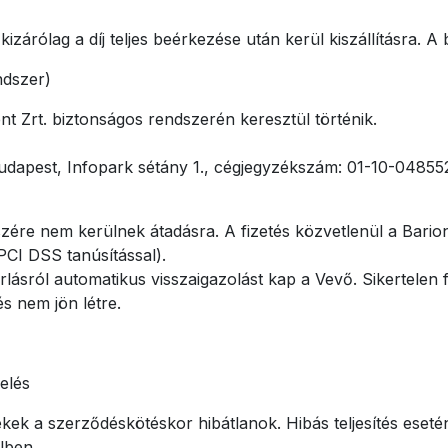
kizárólag a díj teljes beérkezése után kerül kiszállításra. A
ndszer)
t Zrt. biztonságos rendszerén keresztül történik.
 Budapest, Infopark sétány 1., cégjegyzékszám: 01-10-048
ére nem kerülnek átadásra. A fizetés közvetlenül a Barion 
(PCI DSS tanúsítással).
rlásról automatikus visszaigazolást kap a Vevő. Sikertelen 
s nem jön létre.
elés
kek a szerződéskötéskor hibátlanok. Hibás teljesítés eseté
lben.