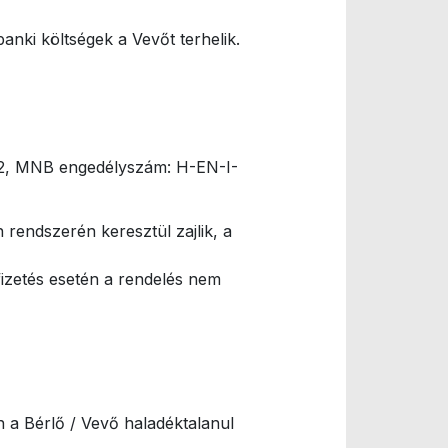
 banki költségek a Vevőt terhelik.
552, MNB engedélyszám: H-EN-I-
rendszerén keresztül zajlik, a
fizetés esetén a rendelés nem
n a Bérlő / Vevő haladéktalanul