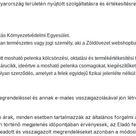
arország területén nyújtott szolgáltatásra és értékesítés
lás Környezetvédelmi Egyesület.
lyan természetes vagy jogi személy, aki a Zöldövezet webshopb
ott mosható pelenka kölcsönzési, oktatási és termékértékesítési
 árucikk, ideértve a mosható pelenka csomagokat, kiegészítőket
lyan szerződés, amelyet a felek egyidejű fizikai jelenléte nélkül
rendeléssel és annak e-mailes visszaigazolásával jön létr
ó árak, minden esetben tartalmazzák az általános forgalmi
 történő megjelenés időpontjában érvényesek, az Eladó fen
 leadott és visszaigazolt megrendeléseket azonban a módosít