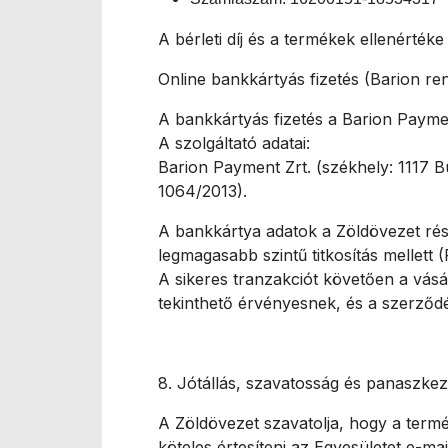
A bérleti díj és a termékek ellenértéke 
Online bankkártyás fizetés (Barion re
A bankkártyás fizetés a Barion Paymen
A szolgáltató adatai:
Barion Payment Zrt. (székhely: 1117
1064/2013).
A bankkártya adatok a Zöldövezet rész
legmagasabb szintű titkosítás mellett 
A sikeres tranzakciót követően a vásá
tekinthető érvényesnek, és a szerződé
8. Jótállás, szavatosság és panaszkez
A Zöldövezet szavatolja, hogy a termé
köteles értesíteni az Egyesületet e-mai