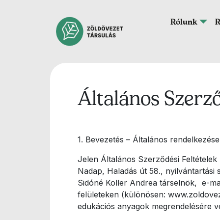
Ugrás a tartalomra
Fő navigáció
Rólunk
R
Általános Szerző
1. Bevezetés – Általános rendelkezés
Jelen Általános Szerződési Feltétele
Nadap, Haladás út 58., nyilvántartási
Sidóné Koller Andrea társelnök,
e-ma
felületeken (különösen: www.zoldovez
edukációs anyagok megrendelésére v