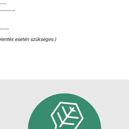
....
.........
......
jelentés esetén szükséges.)