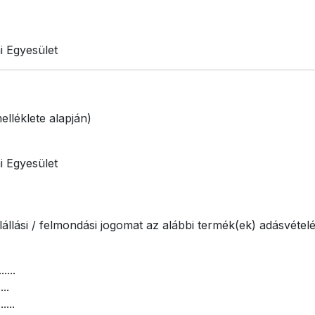
i Egyesület
elléklete alapján)
i Egyesület
lállási / felmondási jogomat az alábbi termék(ek) adásvétel
.....
...
.....