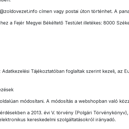
zoldovezet.info címen vagy postai úton történhet. A pan
hez a Fejér Megyei Békéltető Testület illetékes: 8000 Szék
Adatkezelési Tájékoztatóban foglaltak szerint kezeli, az E
ezések
oldalúan módosítani. A módosítás a webshopban való közzét
désekben a 2013. évi V. törvény (Polgári Törvénykönyv), a
 elektronikus kereskedelmi szolgáltatásokról irányadó.