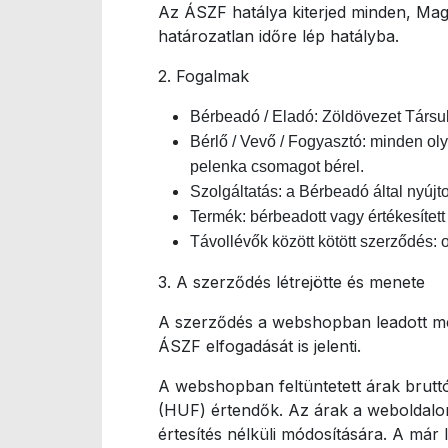
Az ÁSZF hatálya kiterjed minden, Magy
határozatlan időre lép hatályba.
2. Fogalmak
Bérbeadó / Eladó: Zöldövezet Társu
Bérlő / Vevő / Fogyasztó: minden o
pelenka csomagot bérel.
Szolgáltatás: a Bérbeadó által nyújt
Termék: bérbeadott vagy értékesített
Távollévők között kötött szerződés: o
3. A szerződés létrejötte és menete
A szerződés a webshopban leadott meg
ÁSZF elfogadását is jelenti.
A webshopban feltüntetett árak brutt
(HUF) értendők. Az árak a weboldalon
értesítés nélküli módosítására. A már