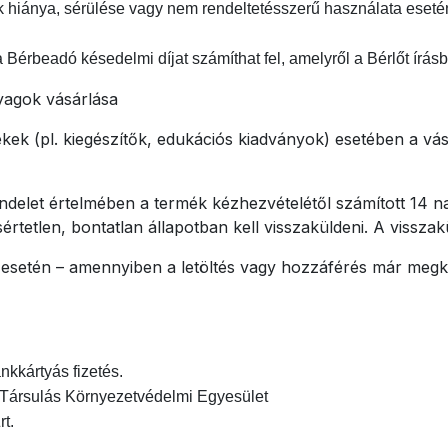
 hiánya, sérülése vagy nem rendeltetésszerű használata esetén 
érbeadó késedelmi díjat számíthat fel, amelyről a Bérlőt írásba
yagok vásárlása
 (pl. kiegészítők, edukációs kiadványok) esetében a vás
ndelet értelmében a termék kézhezvételétől számított 14 na
sértetlen, bontatlan állapotban kell visszaküldeni. A visszak
k esetén – amennyiben a letöltés vagy hozzáférés már megke
nkkártyás fizetés.
Társulás Környezetvédelmi Egyesület
t.