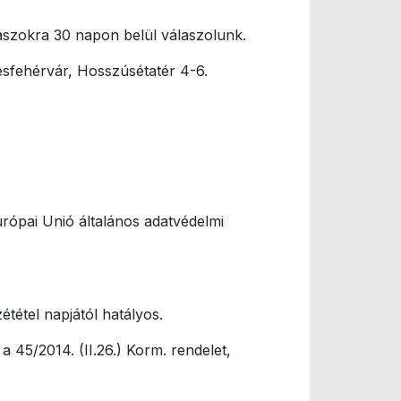
aszokra 30 napon belül válaszolunk.
esfehérvár, Hosszúsétatér 4-6.
urópai Unió általános adatvédelmi
étel napjától hatályos.
 45/2014. (II.26.) Korm. rendelet,