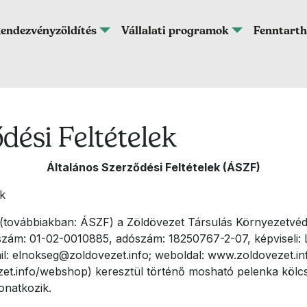
endezvényzöldítés
Vállalati programok
Fenntarth
dési Feltételek
Általános Szerződési Feltételek (ÁSZF)
ek
k (továbbiakban: ÁSZF) a Zöldövezet Társulás Környezetvéd
 szám: 01-02-0010885, adószám: 18250767-2-07, képviseli: 
il: elnokseg@zoldovezet.info; weboldal: www.zoldovezet.info
et.info/webshop) keresztül történő mosható pelenka kölc
onatkozik.