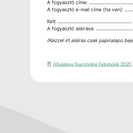
A fogyasztó címe: ......................................
A fogyasztó e-mail címe (ha van): ...........
Kelt: ..............................................................
A fogyasztó aláírása: .................................
(Kézzel írt aláírás csak papíralapú be
Feltöltött fileok
Általános Szerződési Feltételek 2025