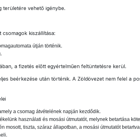
 területére vehető igénybe.
 csomagok kiszállítása:
agautomata útján történik.
.
ában, a fizetés előtt egyértelműen feltüntetésre kerül.
r teljes beérkezése után történik. A Zöldövezet nem felel a po
lei
, amely a csomag átvételének napján kezdődik.
kelünk használati és mosási útmutatót, melynek betartása köte
én mosott, tiszta, száraz állapotban, a mosási útmutatót betartva
eli.