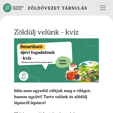
Ugrás a tartalomra
ZÖLDÖVEZET TÁRSULÁS
Zöldülj velünk - kvíz
Lead kép
Lead szöveg
Idén nem egyedül váltjuk meg a világot,
hanem együtt! Tarts velünk és zöldülj
lépésről lépésre!