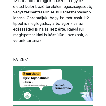
12 hónapon át fogjuk a kezed, hogy az
életed különböző területein egészségesebb,
vegyszermentesebb és hulladékmentesebb
lehess. Garantáljuk, hogy ha már csak 1–2
tippet is megfogadsz, a bolygónk és az
egészséged is hálás lesz érte. Ráadásul
meglepetésekkel is készülünk azoknak, akik
velünk tartanak!
KVÍZEK: