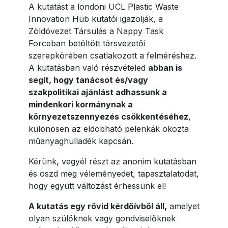
A kutatást a londoni UCL Plastic Waste
Innovation Hub kutatói igazolják, a
Zöldövezet Társulás a Nappy Task
Forceban betöltött társvezetői
szerepkörében csatlakozott a felméréshez.
A kutatásban való részvételed
abban is
segít, hogy tanácsot és/vagy
szakpolitikai ajánlást adhassunk a
mindenkori kormánynak a
környezetszennyezés csökkentéséhez
,
különösen az eldobható pelenkák okozta
műanyaghulladék kapcsán.
Kérünk, vegyél részt az anonim kutatásban
és oszd meg véleményedet, tapasztalatodat,
hogy együtt változást érhessünk el!
A kutatás egy rövid kérdőívből áll,
amelyet
olyan szülőknek vagy gondviselőknek