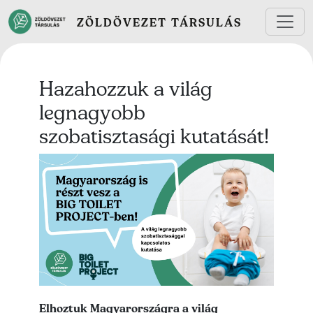
Ugrás a tartalomra
ZÖLDÖVEZET TÁRSULÁS
Hazahozzuk a világ
legnagyobb
szobatisztasági kutatását!
Lead kép
Lead szöveg
Elhoztuk Magyarországra a világ