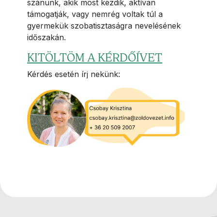
szánunk, akik most kezdik, aktívan
támogatják, vagy nemrég voltak túl a
gyermekük szobatisztaságra nevelésének
időszakán.
KITÖLTÖM A KÉRDŐÍVET
Kérdés esetén írj nekünk: